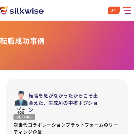
JP
転職成功事例
転職を急がなかったからこそ出
会えた、生成AIの中核ポジショ
ン
S
さん
40歳
BEFORE
次世代コラボレーションプラットフォームのリー
ディング企業